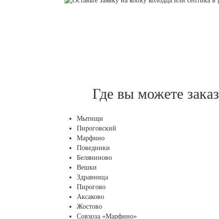
Где вы можете зака
Мытищи
Пироговский
Марфино
Поведники
Беляниново
Вешки
Здравница
Пирогово
Аксаково
Жостово
Совхоза «Марфино»