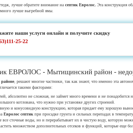
оттедж, лучше обратите внимание на
септик Евролос.
Эта конструкция о
амного лучше выгребной ямы.
ажите наши услуги онлайн и получите скидку
63)111-25-22
тик ЕВРОЛОС - Мытищинский район - недор
 районе
, решают многие частники, так как знают, что именно эта автон
тличается такими факторами:
лей, абсолютно не сложная, не займет много времени и не понадобится 
большого котлована, что нужно при установке других строений.
вную и конусовидную конструкцию, которая придает ему хорошую выносл
за
Евролос септик
при просадке грунта и сильных перепадах в температу
е все сточные воды, но и перерабатывает их в чистую воду, которую мож
астить множеством дополнительных отсеков и функций, которые еще боль