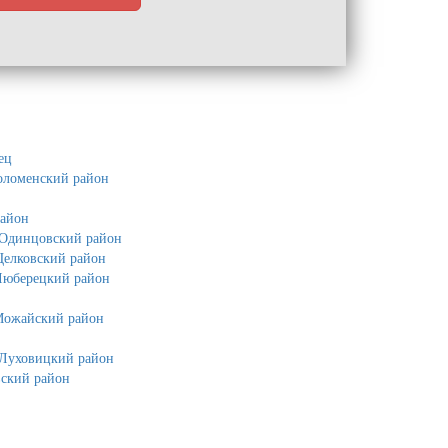
ец
оломенский район
район
Одинцовский район
елковский район
Люберецкий район
Можайский район
Луховицкий район
вский район