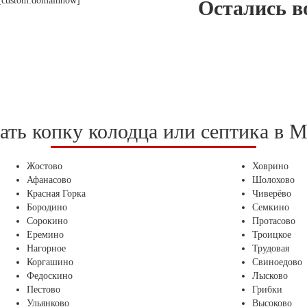
Остались в
зать копку колодца или септика в
Жостово
Ховрино
Афанасово
Шолохово
Красная Горка
Чиверёво
Бородино
Семкино
Сорокино
Протасово
Еремино
Троицкое
Нагорное
Трудовая
Коргашино
Свиноедово
Федоскино
Лысково
Пестово
Грибки
Ульянково
Высоково