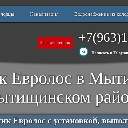
олодцы
Канализация
Водоснабжение из коло
+7(963)1
Заказать звонок
Написать в Telegra
к Евролос в Мыт
ытищинском райо
тик Евролос с установкой, выпо