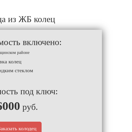
ца из ЖБ колец
мость включено:
ищинском районе
вка колец
идким стеклом
ость под ключ:
6000
руб.
Заказать колодец