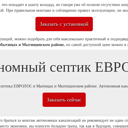
 что попадает в шахту колодца, не говоря уже об полном отсутствии неп
й. При правильном монтаже и соблюдении правил эксплуатации, он мож
Заказать с установкой
струкций, можно подобрать для себя максимально практичный и подходя
 в Мытищах и Мытищинском районе,
по самой доступной цене можно в
номный септик ЕВ
вку септика ЕВРОЛОС в Мытищах и Мытищинском районе. Автономная к
Заказать сейчас
что браться за монтаж автономных канализаций не рекомендует не один сп
место экономии, вы понесете большие траты, так как в будущем, совершен