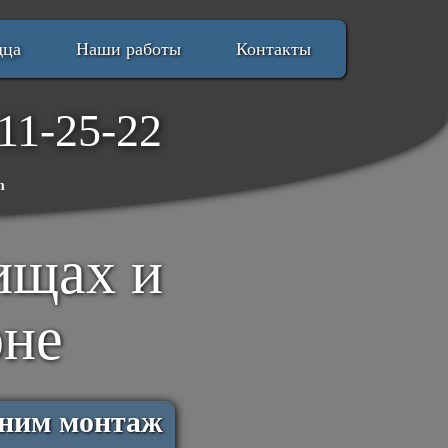
дца
Наши работы
Контакты
11-25-22
m
ищах и
не
лним монтаж